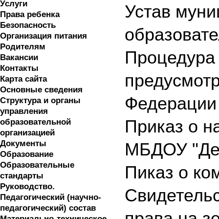
Услуги
Устав муни
Права ребенка
Безопасность
образовате
Организация питания
Родителям
Процедура 
Вакансии
Контакты
предусмотр
Карта сайта
Основные сведения
Федерации
Структура и органы
управления
Приказ о н
образовательной
организацией
Документы
МБДОУ "Де
Образование
Образовательные
Пиказ о ко
стандарты
Руководство.
Свидетельс
Педагогический (научно-
педагогический) состав
права на з
Материально-техническое