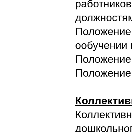
работников
должностя
Положение 
ообучении
Положение
Положение
Коллектив
К
оллективн
дошкольног