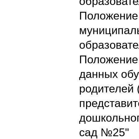
образовате
Положение
муниципаль
образовате
Положение 
данных обу
родителе
й 
представит
дошкольног
сад №25"