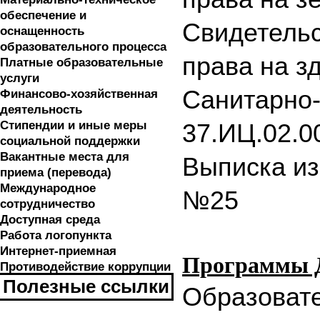
обеспечение и
С
видетельс
оснащенность
образовательного процесса
права на зд
Платные образовательные
услуги
Санитарно
Финансово-хозяйственная
деятельность
Стипендии и иные меры
37.ИЦ.02.00
социальной поддержки
Вакантные места для
Выписка и
приема (перевода)
Международное
№25
сотрудничество
Доступная среда
Работа логопункта
Интернет-приемная
Программы 
Противодействие коррупции
Полезные ссылки
Образоват