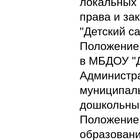
локальных 
права и за
"Детский с
Положение 
в МБДОУ "
Администра
муниципаль
дошкольны
Положение 
образован