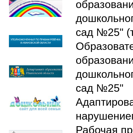
образовани
дошкольног
сад №25" (
Образоват
образовани
дошкольног
сад №25"
Адаптирова
нарушением
Рабочая пр