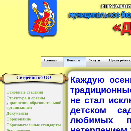
Главная
Новости
Услуги
Права ребенк
Сведения об ОО
Каждую
осен
традиционн
Основные сведения
не стал иск
Структура и органы
управления образовательной
организацией
детском с
Документы
любимых
Образование
Образовательные стандарты
нетерпением 
Руководство.