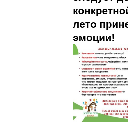
конкретной
лето прин
эмоции!