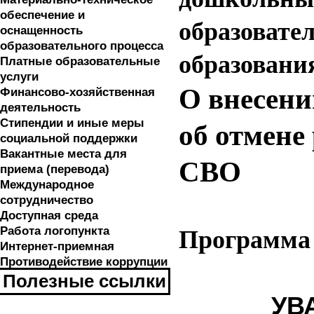
обеспечение и
образовате
оснащенность
образовательного процесса
образовани
Платные образовательные
услуги
О внесени
Финансово-хозяйственная
деятельность
Стипендии и иные меры
об отмене
социальной поддержки
Вакантные места для
СВО
приема (перевода)
Международное
сотрудничество
Доступная среда
Работа логопункта
Программа 
Интернет-приемная
Противодействие коррупции
Полезные ссылки
У
В