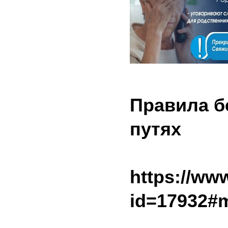
Правила б
п
https://ww
id=17932#