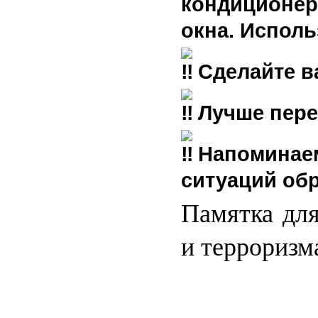
кондиционер
окна. Исполь
Сделайте в
Лучше пере
Напоминаем
ситуаций об
П
амятка дл
и террориз