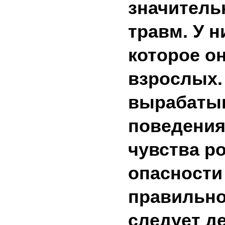
значитель
травм. У 
которое о
взрослых. 
вырабатыв
поведения
чувства ро
опасности
правильно
следует де