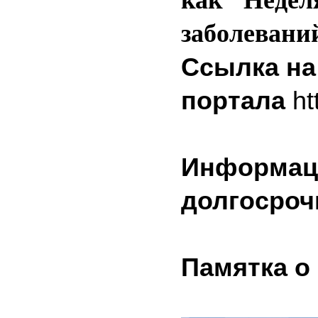
как "Неде
заболевани
Ссылка на
портала
ht
Информац
долгосроч
Памятка о