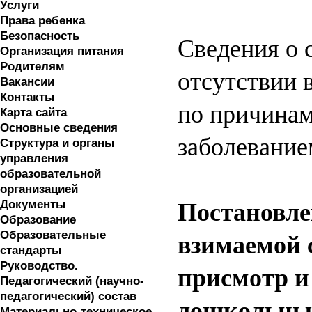
Услуги
Права ребенка
Безопасность
Сведения о 
Организация питания
Родителям
отсутствии 
Вакансии
Контакты
по причинам
Карта сайта
Основные сведения
заболевание
Структура и органы
управления
образовательной
организацией
Документы
Постановлен
Образование
Образовательные
взимаемой 
стандарты
Руководство.
присмотр и
Педагогический (научно-
педагогический) состав
дошкольных
Материально-техническое