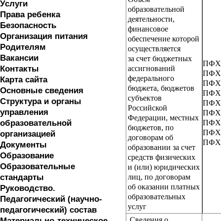
Услуги
образовательной
Права ребенка
деятельности,
Безопасность
финансовое
Организация питания
обеспечение которой
Родителям
осуществляется
Вакансии
за счет бюджетных
ПФХД
Контакты
ассигнований
ПФХД
федерального
Карта сайта
ПФХД
бюджета, бюджетов
Основные сведения
ПФХД
субъектов
Структура и органы
ПФХД
Российской
управления
ПФХД
Федерации, местных
образовательной
ПФХД
бюджетов, по
ПФХД
организацией
договорам об
ПФХД
Документы
образовании за счет
Образование
средств физических
Образовательные
и (или) юридических
стандарты
лиц, по договорам
об оказании платных
Руководство.
образовательных
Педагогический (научно-
услуг
педагогический) состав
Сведения о
Материально-техническое